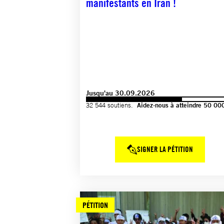
manifestants en Iran !
Jusqu'au 30.09.2026
32 544 soutiens.
Aidez-nous à atteindre 50 00
SIGNER LA PÉTITION
PÉTITION