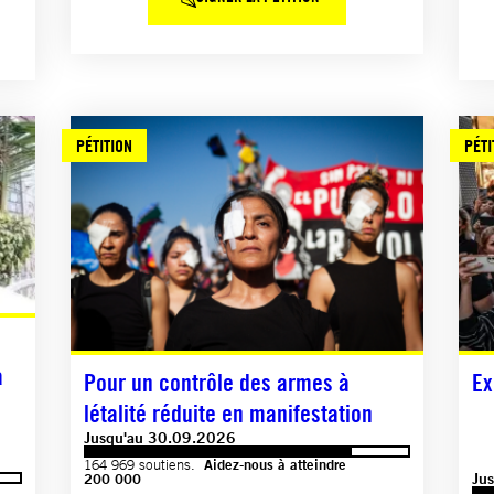
PÉTITION
PÉTI
à
Pour un contrôle des armes à
Ex
létalité réduite en manifestation
Jusqu'au 30.09.2026
164 969 soutiens.
Aidez-nous à atteindre
Ju
200 000