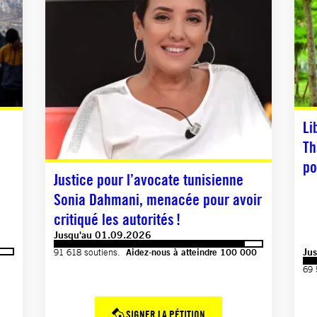
Li
Th
po
Justice pour l’avocate tunisienne
Sonia Dahmani, menacée pour avoir
critiqué les autorités !
Jusqu'au 01.09.2026
Ju
91 618 soutiens.
Aidez-nous à atteindre 100 000
69 
SIGNER LA PÉTITION