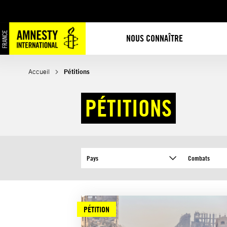
Aller
au
contenu
NOUS CONNAÎTRE
Accueil
Pétitions
PÉTITIONS
Pays
Combats
PÉTITION