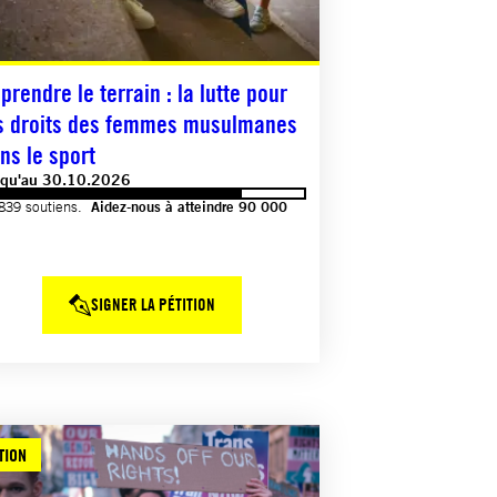
prendre le terrain : la lutte pour
s droits des femmes musulmanes
ns le sport
squ'au 30.10.2026
839 soutiens.
Aidez-nous à atteindre 90 000
SIGNER LA PÉTITION
TION