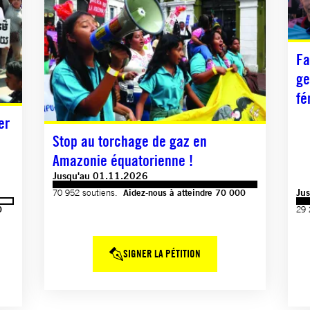
Fa
ge
fé
er
Stop au torchage de gaz en
Amazonie équatorienne !
Jusqu'au 01.11.2026
Ju
70 952 soutiens.
Aidez-nous à atteindre 70 000
0
29 
SIGNER LA PÉTITION