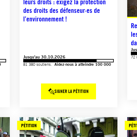
leurs droits : exigez la protection
des droits des défenseur·es de
l’environnement !
Re
le
da
Ju
Jusqu'au 30.10.2026
72 
0
81 380 soutiens.
Aidez-nous à atteindre 100 000
SIGNER LA PÉTITION
PÉTITION
PÉTI