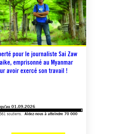
berté pour le journaliste Sai Zaw
aike, emprisonné au Myanmar
ur avoir exercé son travail !
squ'au 01.09.2026
561 soutiens.
Aidez-nous à atteindre 70 000