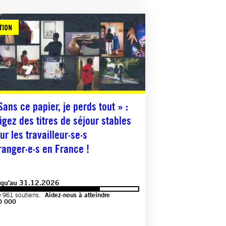
TION
Sans ce papier, je perds tout » :
igez des titres de séjour stables
ur les travailleur·se·s
ranger·e·s en France !
squ'au 31.12.2026
 961 soutiens.
Aidez-nous à atteindre
0 000