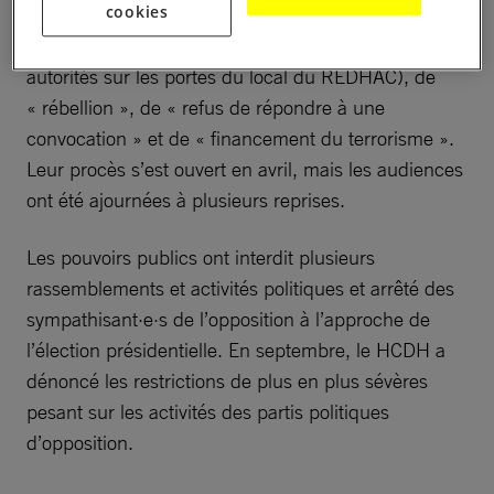
cookies
été inculpées en janvier de diverses infractions,
notamment de « bris de scellés » (placés par les
autorités sur les portes du local du REDHAC), de
« rébellion », de « refus de répondre à une
convocation » et de « financement du terrorisme ».
Leur procès s’est ouvert en avril, mais les audiences
ont été ajournées à plusieurs reprises.
Les pouvoirs publics ont interdit plusieurs
rassemblements et activités politiques et arrêté des
sympathisant·e·s de l’opposition à l’approche de
l’élection présidentielle. En septembre, le HCDH a
dénoncé les restrictions de plus en plus sévères
pesant sur les activités des partis politiques
d’opposition.