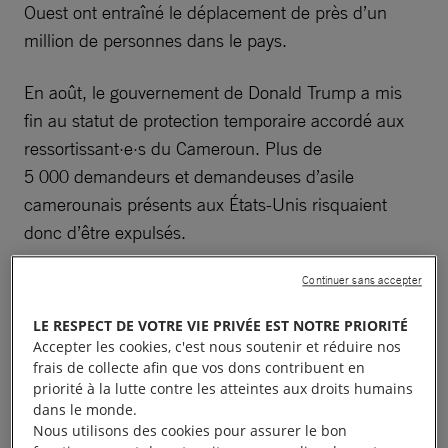
Ouest ont entraîné le déplacement de près d’un
million de personnes dans le pays.
En août, le gouvernement de Donald Trump a mis
fin au statut de protection temporaire accordé aux
ressortissant·e·s du Cameroun. Plus de
5 000 demandeurs et demandeuses d’asile
camerounais présents aux États-Unis risquaient
donc d’être expulsés.
Selon les chiffres officiels, le taux d’inflation était de
Continuer sans accepter
4,1 % à la fin du mois de juin. En baisse par rapport
LE RESPECT DE VOTRE VIE PRIVÉE EST NOTRE PRIORITÉ
à 2024, il restait toutefois trop élevé pour la plupart
Accepter les cookies, c'est nous soutenir et réduire nos
des foyers.
frais de collecte afin que vos dons contribuent en
priorité à la lutte contre les atteintes aux droits humains
dans le monde.
Paul Biya, au pouvoir depuis 43 ans, a été déclaré
Nous utilisons des cookies pour assurer le bon