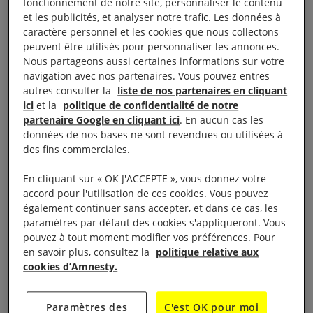
vainqueur de l’élection présidentielle d’octobre.
fonctionnement de notre site, personnaliser le contenu
et les publicités, et analyser notre trafic. Les données à
caractère personnel et les cookies que nous collectons
peuvent être utilisés pour personnaliser les annonces.
Nous partageons aussi certaines informations sur votre
Liberté d’association et de
navigation avec nos partenaires. Vous pouvez entres
autres consulter la
liste de nos partenaires en cliquant
réunion
ici
et la
politique de confidentialité de notre
partenaire Google en cliquant ici
. En aucun cas les
données de nos bases ne sont revendues ou utilisées à
En janvier, l’avocate Alice Nkom, présidente du
des fins commerciales.
bureau du Réseau des défenseurs des droits
En cliquant sur « OK J'ACCEPTE », vous donnez votre
humains en Afrique centrale (REDHAC), a été
accord pour l'utilisation de ces cookies. Vous pouvez
convoquée par le préfet du département du Wouri et
également continuer sans accepter, et dans ce cas, les
paramètres par défaut des cookies s'appliqueront. Vous
par la gendarmerie nationale pour une « enquête ».
pouvez à tout moment modifier vos préférences. Pour
Les autorités avaient suspendu en décembre 2024
en savoir plus, consultez la
politique relative aux
les activités du REDHAC et de trois autres
cookies d’Amnesty.
organisations de la société civile. Alice Nkom et
Maximilienne Ngo Mbe, directrice du REDHAC, ont
Paramètres des
C'est OK pour moi