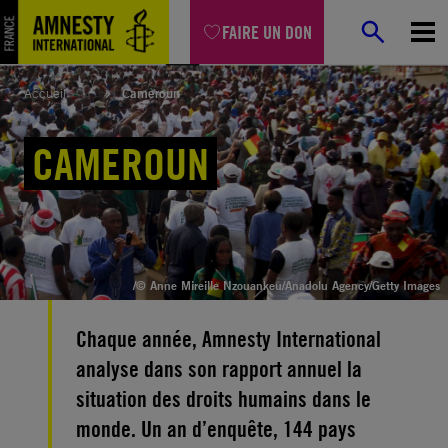
Aller
FAIRE UN DON
au
contenu
Accueil
Cameroun
CAMEROUN
/© Anne Mireille Nzouankeu/Anadolu Agency/Getty Images
Chaque année, Amnesty International
analyse dans son rapport annuel la
situation des droits humains dans le
monde. Un an d’enquête, 144 pays