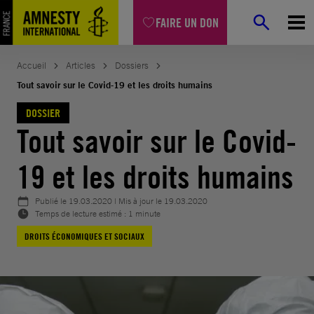
Aller
FAIRE UN DON
au
contenu
Accueil
Articles
Dossiers
Tout savoir sur le Covid-19 et les droits humains
DOSSIER
Tout savoir sur le Covid-
19 et les droits humains
Publié le
19.03.2020
| Mis à jour le
19.03.2020
Temps de lecture estimé : 1 minute
DROITS ÉCONOMIQUES ET SOCIAUX