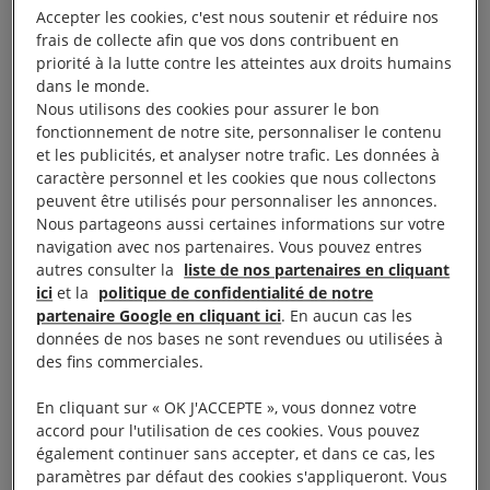
Accepter les cookies, c'est nous soutenir et réduire nos
nous soyons éloignés les uns des
frais de collecte afin que vos dons contribuent en
autres, nous devons tous rester
priorité à la lutte contre les atteintes aux droits humains
dans le monde.
solidaires et soudés.
Nous utilisons des cookies pour assurer le bon
fonctionnement de notre site, personnaliser le contenu
et les publicités, et analyser notre trafic. Les données à
À lire aussi :
Covid-19 : ensemble malgré tout !
caractère personnel et les cookies que nous collectons
peuvent être utilisés pour personnaliser les annonces.
Tout le monde remarque l’impact qu’a le Covid-19
Nous partageons aussi certaines informations sur votre
ou coronavirus sur son quotidien. Mais
navigation avec nos partenaires. Vous pouvez entres
autres consulter la
liste de nos partenaires en cliquant
concrètement, quel impact a-t-il sur les droits
ici
et la
politique de confidentialité de notre
humains ? Comment agir en ligne et rester mobilisés
partenaire Google en cliquant ici
. En aucun cas les
au quotidien, même confinés ? Vous trouverez
données de nos bases ne sont revendues ou utilisées à
des fins commerciales.
progressivement des réponses à ces questions dans
ce dossier.
En cliquant sur « OK J'ACCEPTE », vous donnez votre
accord pour l'utilisation de ces cookies. Vous pouvez
également continuer sans accepter, et dans ce cas, les
paramètres par défaut des cookies s'appliqueront. Vous