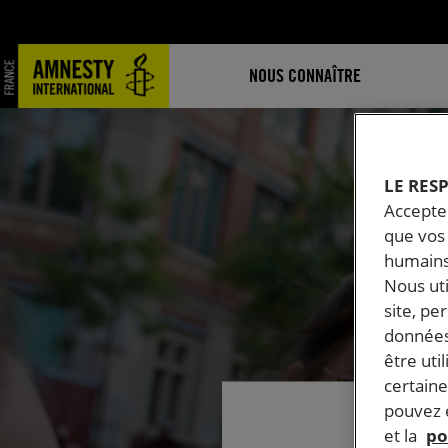
NOUS CONNAÎTRE
LE RES
Accepter
que vos 
humains
Nous ut
site, pe
données
être uti
certaine
pouvez e
et la
po