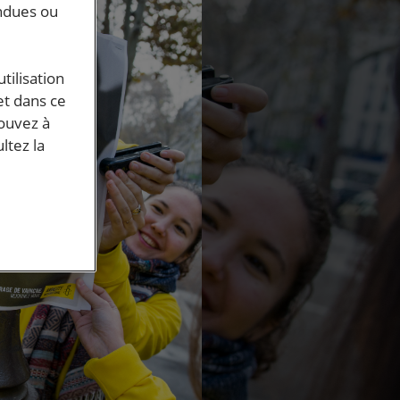
endues ou
tilisation
et dans ce
pouvez à
ltez la