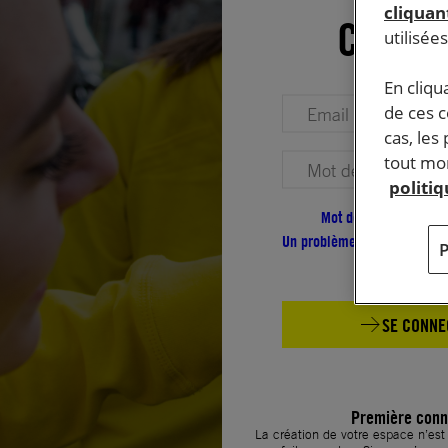
cliquant
Conne
utilisée
En cliqu
Votre adresse email (obligatoire)
de ces 
cas, les
tout mom
Votre mot de passe (obligatoire)
politi
Mot de passe oublié ?
Un problème de connexion ?
SE CONNE
Première conn
La création de votre espace n’es