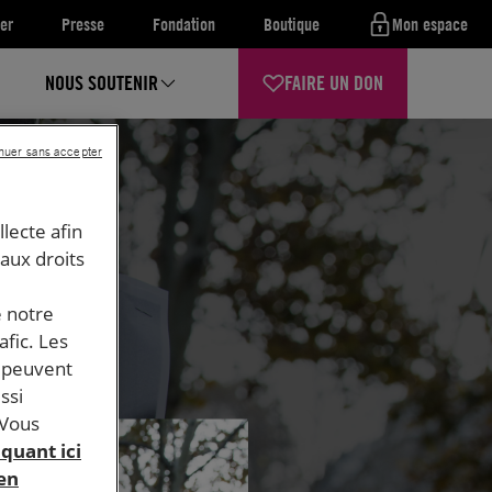
er
Presse
Fondation
Boutique
Mon espace
NOUS SOUTENIR
FAIRE UN DON
nuer sans accepter
llecte afin
 aux droits
e notre
afic. Les
s peuvent
ssi
 Vous
iquant ici
 en