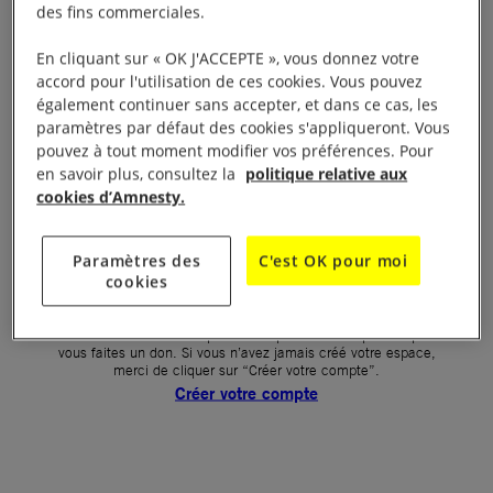
des fins commerciales.
Votre mot de passe (obligatoire)
En cliquant sur « OK J'ACCEPTE », vous donnez votre
accord pour l'utilisation de ces cookies. Vous pouvez
Mot de passe oublié ?
également continuer sans accepter, et dans ce cas, les
Un problème de connexion ?
paramètres par défaut des cookies s'appliqueront. Vous
pouvez à tout moment modifier vos préférences. Pour
en savoir plus, consultez la
politique relative aux
cookies d’Amnesty.
SE CONNECTER
Paramètres des
C'est OK pour moi
cookies
Première connexion ?
La création de votre espace n’est pas automatique lorsque
vous faites un don. Si vous n’avez jamais créé votre espace,
merci de cliquer sur “Créer votre compte”.
Créer votre compte