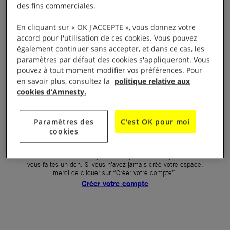
des fins commerciales.
Votre mot de passe (obligatoire)
En cliquant sur « OK J'ACCEPTE », vous donnez votre
accord pour l'utilisation de ces cookies. Vous pouvez
Mot de passe oublié ?
également continuer sans accepter, et dans ce cas, les
Un problème de connexion ?
paramètres par défaut des cookies s'appliqueront. Vous
pouvez à tout moment modifier vos préférences. Pour
en savoir plus, consultez la
politique relative aux
cookies d’Amnesty.
SE CONNECTER
Paramètres des
C'est OK pour moi
cookies
Première connexion ?
La création de votre espace n’est pas automatique lorsque
vous faites un don. Si vous n’avez jamais créé votre espace,
merci de cliquer sur “Créer votre compte”.
Créer votre compte