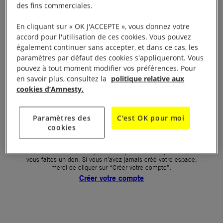
des fins commerciales.
Votre mot de passe (obligatoire)
En cliquant sur « OK J'ACCEPTE », vous donnez votre
accord pour l'utilisation de ces cookies. Vous pouvez
Mot de passe oublié ?
également continuer sans accepter, et dans ce cas, les
Un problème de connexion ?
paramètres par défaut des cookies s'appliqueront. Vous
pouvez à tout moment modifier vos préférences. Pour
en savoir plus, consultez la
politique relative aux
cookies d’Amnesty.
SE CONNECTER
Paramètres des
C'est OK pour moi
cookies
Première connexion ?
La création de votre espace n’est pas automatique lorsque
vous faites un don. Si vous n’avez jamais créé votre espace,
merci de cliquer sur “Créer votre compte”.
Créer votre compte