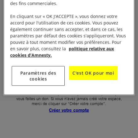
des fins commerciales.
Votre mot de passe (obligatoire)
En cliquant sur « OK J'ACCEPTE », vous donnez votre
accord pour l'utilisation de ces cookies. Vous pouvez
Mot de passe oublié ?
également continuer sans accepter, et dans ce cas, les
Un problème de connexion ?
paramètres par défaut des cookies s'appliqueront. Vous
pouvez à tout moment modifier vos préférences. Pour
en savoir plus, consultez la
politique relative aux
cookies d’Amnesty.
SE CONNECTER
Paramètres des
C'est OK pour moi
cookies
Première connexion ?
La création de votre espace n’est pas automatique lorsque
vous faites un don. Si vous n’avez jamais créé votre espace,
merci de cliquer sur “Créer votre compte”.
Créer votre compte