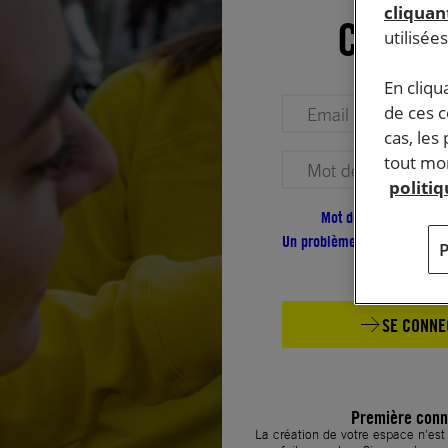
cliquant
Conne
utilisée
En cliqu
Votre adresse email (obligatoire)
de ces 
cas, les
tout mom
Votre mot de passe (obligatoire)
politi
Mot de passe oublié ?
Un problème de connexion ?
SE CONNE
Première conn
La création de votre espace n’es