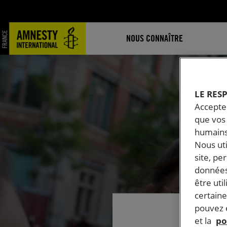
NOUS CONNAÎTRE
LE RES
Accepter
que vos 
humains
Nous ut
site, pe
données
être uti
certaine
pouvez e
et la
po