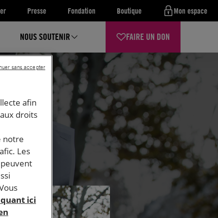
er
Presse
Fondation
Boutique
Mon espace
NOUS SOUTENIR
FAIRE UN DON
nuer sans accepter
llecte afin
 aux droits
e notre
afic. Les
s peuvent
ssi
 Vous
iquant ici
 en