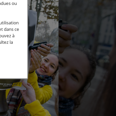
endues ou
tilisation
et dans ce
pouvez à
ltez la