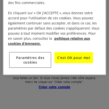
des fins commerciales.
Votre mot de passe (obligatoire)
En cliquant sur « OK J'ACCEPTE », vous donnez votre
accord pour l'utilisation de ces cookies. Vous pouvez
Mot de passe oublié ?
également continuer sans accepter, et dans ce cas, les
Un problème de connexion ?
paramètres par défaut des cookies s'appliqueront. Vous
pouvez à tout moment modifier vos préférences. Pour
en savoir plus, consultez la
politique relative aux
cookies d’Amnesty.
SE CONNECTER
Paramètres des
C'est OK pour moi
cookies
Première connexion ?
La création de votre espace n’est pas automatique lorsque
vous faites un don. Si vous n’avez jamais créé votre espace,
merci de cliquer sur “Créer votre compte”.
Créer votre compte