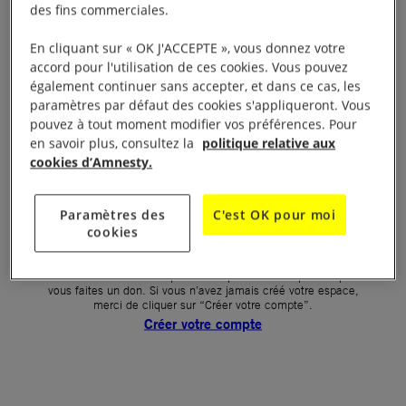
des fins commerciales.
Votre mot de passe (obligatoire)
En cliquant sur « OK J'ACCEPTE », vous donnez votre
accord pour l'utilisation de ces cookies. Vous pouvez
Mot de passe oublié ?
également continuer sans accepter, et dans ce cas, les
Un problème de connexion ?
paramètres par défaut des cookies s'appliqueront. Vous
pouvez à tout moment modifier vos préférences. Pour
en savoir plus, consultez la
politique relative aux
cookies d’Amnesty.
SE CONNECTER
Paramètres des
C'est OK pour moi
cookies
Première connexion ?
La création de votre espace n’est pas automatique lorsque
vous faites un don. Si vous n’avez jamais créé votre espace,
merci de cliquer sur “Créer votre compte”.
Créer votre compte