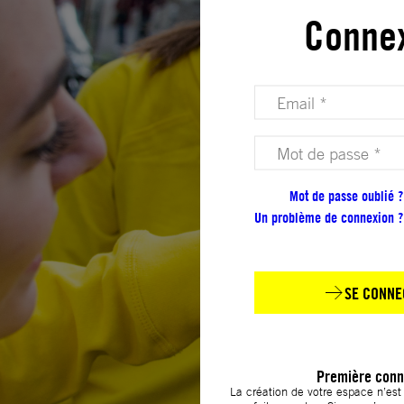
Conne
Votre adresse email (obligatoire)
Votre mot de passe (obligatoire)
Mot de passe oublié ?
Un problème de connexion ?
SE CONNE
Première conn
La création de votre espace n’es