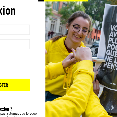
xion
CTER
exion ?
t pas automatique lorsque