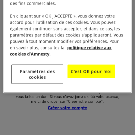
des fins commerciales.
Votre mot de passe (obligatoire)
En cliquant sur « OK J'ACCEPTE », vous donnez votre
accord pour l'utilisation de ces cookies. Vous pouvez
Mot de passe oublié ?
également continuer sans accepter, et dans ce cas, les
Un problème de connexion ?
paramètres par défaut des cookies s'appliqueront. Vous
pouvez à tout moment modifier vos préférences. Pour
en savoir plus, consultez la
politique relative aux
cookies d’Amnesty.
SE CONNECTER
Paramètres des
C'est OK pour moi
cookies
Première connexion ?
La création de votre espace n’est pas automatique lorsque
vous faites un don. Si vous n’avez jamais créé votre espace,
merci de cliquer sur “Créer votre compte”.
Créer votre compte