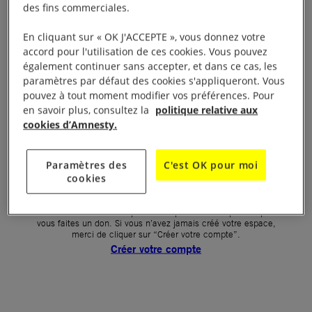
des fins commerciales.
Votre mot de passe (obligatoire)
En cliquant sur « OK J'ACCEPTE », vous donnez votre
accord pour l'utilisation de ces cookies. Vous pouvez
Mot de passe oublié ?
également continuer sans accepter, et dans ce cas, les
Un problème de connexion ?
paramètres par défaut des cookies s'appliqueront. Vous
pouvez à tout moment modifier vos préférences. Pour
en savoir plus, consultez la
politique relative aux
cookies d’Amnesty.
SE CONNECTER
Paramètres des
C'est OK pour moi
cookies
Première connexion ?
La création de votre espace n’est pas automatique lorsque
vous faites un don. Si vous n’avez jamais créé votre espace,
merci de cliquer sur “Créer votre compte”.
Créer votre compte