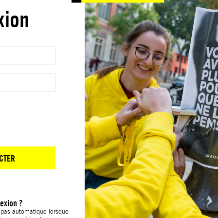
xion
CTER
exion ?
t pas automatique lorsque