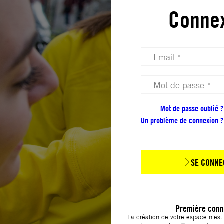
Conne
Votre adresse email (obligatoire)
Votre mot de passe (obligatoire)
Mot de passe oublié ?
Un problème de connexion ?
SE CONNE
Première conn
La création de votre espace n’es