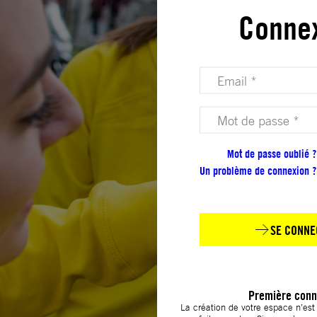
Conne
Votre adresse email (obligatoire)
Votre mot de passe (obligatoire)
Mot de passe oublié ?
Un problème de connexion ?
SE CONNE
Première conn
La création de votre espace n’es