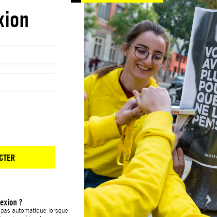
xion
CTER
exion ?
t pas automatique lorsque