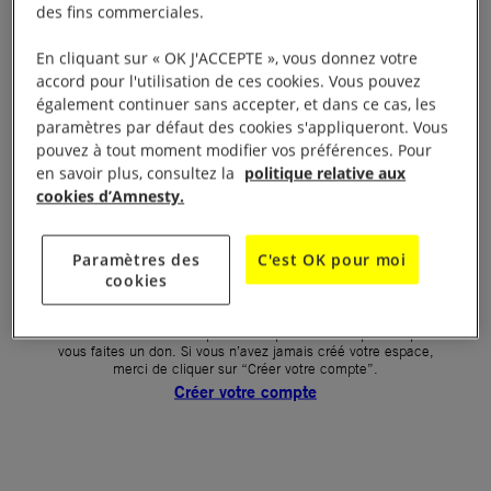
des fins commerciales.
Votre mot de passe (obligatoire)
En cliquant sur « OK J'ACCEPTE », vous donnez votre
accord pour l'utilisation de ces cookies. Vous pouvez
Mot de passe oublié ?
également continuer sans accepter, et dans ce cas, les
Un problème de connexion ?
paramètres par défaut des cookies s'appliqueront. Vous
pouvez à tout moment modifier vos préférences. Pour
en savoir plus, consultez la
politique relative aux
cookies d’Amnesty.
SE CONNECTER
Paramètres des
C'est OK pour moi
cookies
Première connexion ?
La création de votre espace n’est pas automatique lorsque
vous faites un don. Si vous n’avez jamais créé votre espace,
merci de cliquer sur “Créer votre compte”.
Créer votre compte