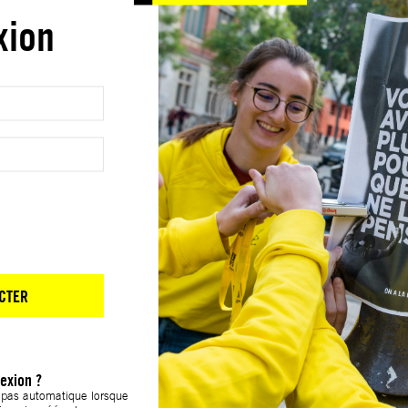
xion
CTER
exion ?
t pas automatique lorsque