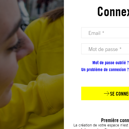
Conne
Votre adresse email (obligatoire)
Votre mot de passe (obligatoire)
Mot de passe oublié ?
Un problème de connexion ?
SE CONNE
Première conn
La création de votre espace n’es