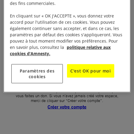
des fins commerciales.
Votre mot de passe (obligatoire)
En cliquant sur « OK J'ACCEPTE », vous donnez votre
accord pour l'utilisation de ces cookies. Vous pouvez
Mot de passe oublié ?
également continuer sans accepter, et dans ce cas, les
Un problème de connexion ?
paramètres par défaut des cookies s'appliqueront. Vous
pouvez à tout moment modifier vos préférences. Pour
en savoir plus, consultez la
politique relative aux
cookies d’Amnesty.
SE CONNECTER
Paramètres des
C'est OK pour moi
cookies
Première connexion ?
La création de votre espace n’est pas automatique lorsque
vous faites un don. Si vous n’avez jamais créé votre espace,
merci de cliquer sur “Créer votre compte”.
Créer votre compte