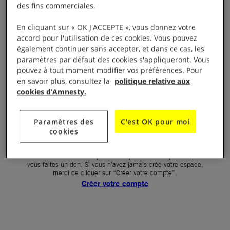
des fins commerciales.
Votre mot de passe (obligatoire)
En cliquant sur « OK J'ACCEPTE », vous donnez votre
accord pour l'utilisation de ces cookies. Vous pouvez
Mot de passe oublié ?
également continuer sans accepter, et dans ce cas, les
Un problème de connexion ?
paramètres par défaut des cookies s'appliqueront. Vous
pouvez à tout moment modifier vos préférences. Pour
en savoir plus, consultez la
politique relative aux
cookies d’Amnesty.
SE CONNECTER
Paramètres des
C'est OK pour moi
cookies
Première connexion ?
La création de votre espace n’est pas automatique lorsque
vous faites un don. Si vous n’avez jamais créé votre espace,
merci de cliquer sur “Créer votre compte”.
Créer votre compte