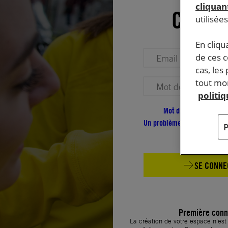
cliquant
Conne
utilisée
En cliqu
Votre adresse email (obligatoire)
de ces 
cas, les
tout mom
Votre mot de passe (obligatoire)
politi
Mot de passe oublié ?
Un problème de connexion ?
SE CONNE
Première conn
La création de votre espace n’es