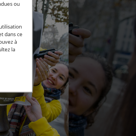
endues ou
tilisation
et dans ce
pouvez à
ltez la