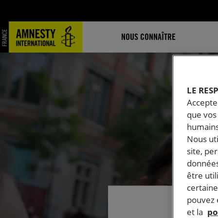
NOUS CONNAÎTRE
LE RES
Accepter
que vos 
humains
Nous ut
site, pe
données
être uti
certaine
pouvez e
et la
po