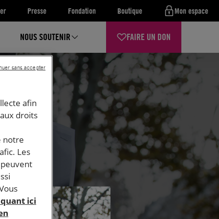
er
Presse
Fondation
Boutique
Mon espace
NOUS SOUTENIR
FAIRE UN DON
nuer sans accepter
llecte afin
 aux droits
e notre
afic. Les
s peuvent
ssi
 Vous
iquant ici
 en