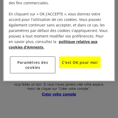
des fins commerciales.
Votre mot de passe (obligatoire)
En cliquant sur « OK J'ACCEPTE », vous donnez votre
accord pour l'utilisation de ces cookies. Vous pouvez
Mot de passe oublié ?
également continuer sans accepter, et dans ce cas, les
Un problème de connexion ?
paramètres par défaut des cookies s'appliqueront. Vous
pouvez à tout moment modifier vos préférences. Pour
en savoir plus, consultez la
politique relative aux
cookies d’Amnesty.
SE CONNECTER
Paramètres des
C'est OK pour moi
cookies
Première connexion ?
La création de votre espace n’est pas automatique lorsque
vous faites un don. Si vous n’avez jamais créé votre espace,
merci de cliquer sur “Créer votre compte”.
Créer votre compte