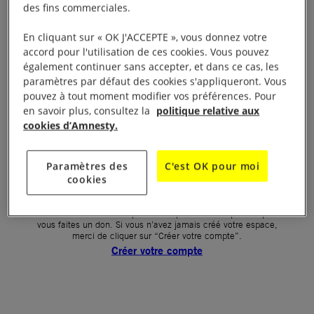
des fins commerciales.
Votre mot de passe (obligatoire)
En cliquant sur « OK J'ACCEPTE », vous donnez votre
accord pour l'utilisation de ces cookies. Vous pouvez
Mot de passe oublié ?
également continuer sans accepter, et dans ce cas, les
Un problème de connexion ?
paramètres par défaut des cookies s'appliqueront. Vous
pouvez à tout moment modifier vos préférences. Pour
en savoir plus, consultez la
politique relative aux
cookies d’Amnesty.
SE CONNECTER
Paramètres des
C'est OK pour moi
cookies
Première connexion ?
La création de votre espace n’est pas automatique lorsque
vous faites un don. Si vous n’avez jamais créé votre espace,
merci de cliquer sur “Créer votre compte”.
Créer votre compte