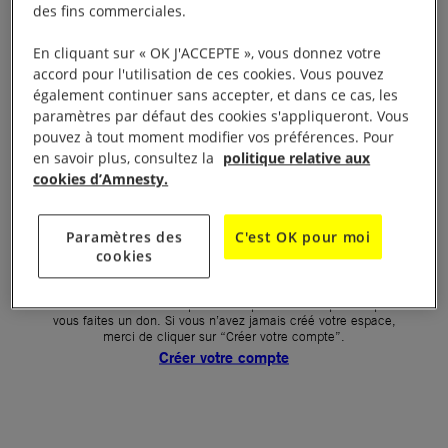
des fins commerciales.
Votre mot de passe (obligatoire)
En cliquant sur « OK J'ACCEPTE », vous donnez votre
accord pour l'utilisation de ces cookies. Vous pouvez
Mot de passe oublié ?
également continuer sans accepter, et dans ce cas, les
Un problème de connexion ?
paramètres par défaut des cookies s'appliqueront. Vous
pouvez à tout moment modifier vos préférences. Pour
en savoir plus, consultez la
politique relative aux
cookies d’Amnesty.
SE CONNECTER
Paramètres des
C'est OK pour moi
cookies
Première connexion ?
La création de votre espace n’est pas automatique lorsque
vous faites un don. Si vous n’avez jamais créé votre espace,
merci de cliquer sur “Créer votre compte”.
Créer votre compte