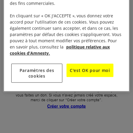
des fins commerciales.
Votre mot de passe (obligatoire)
En cliquant sur « OK J'ACCEPTE », vous donnez votre
accord pour l'utilisation de ces cookies. Vous pouvez
Mot de passe oublié ?
également continuer sans accepter, et dans ce cas, les
Un problème de connexion ?
paramètres par défaut des cookies s'appliqueront. Vous
pouvez à tout moment modifier vos préférences. Pour
en savoir plus, consultez la
politique relative aux
cookies d’Amnesty.
SE CONNECTER
Paramètres des
C'est OK pour moi
cookies
Première connexion ?
La création de votre espace n’est pas automatique lorsque
vous faites un don. Si vous n’avez jamais créé votre espace,
merci de cliquer sur “Créer votre compte”.
Créer votre compte