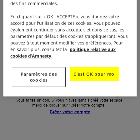
des fins commerciales.
Votre mot de passe (obligatoire)
En cliquant sur « OK J'ACCEPTE », vous donnez votre
accord pour l'utilisation de ces cookies. Vous pouvez
Mot de passe oublié ?
également continuer sans accepter, et dans ce cas, les
Un problème de connexion ?
paramètres par défaut des cookies s'appliqueront. Vous
pouvez à tout moment modifier vos préférences. Pour
en savoir plus, consultez la
politique relative aux
cookies d’Amnesty.
SE CONNECTER
Paramètres des
C'est OK pour moi
cookies
Première connexion ?
La création de votre espace n’est pas automatique lorsque
vous faites un don. Si vous n’avez jamais créé votre espace,
merci de cliquer sur “Créer votre compte”.
Créer votre compte