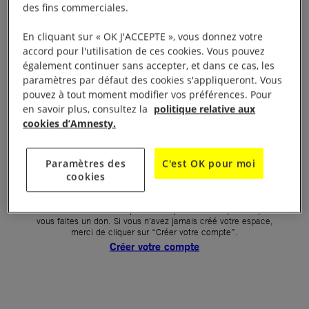
des fins commerciales.
Votre mot de passe (obligatoire)
En cliquant sur « OK J'ACCEPTE », vous donnez votre
accord pour l'utilisation de ces cookies. Vous pouvez
Mot de passe oublié ?
également continuer sans accepter, et dans ce cas, les
Un problème de connexion ?
paramètres par défaut des cookies s'appliqueront. Vous
pouvez à tout moment modifier vos préférences. Pour
en savoir plus, consultez la
politique relative aux
cookies d’Amnesty.
SE CONNECTER
Paramètres des
C'est OK pour moi
cookies
Première connexion ?
La création de votre espace n’est pas automatique lorsque
vous faites un don. Si vous n’avez jamais créé votre espace,
merci de cliquer sur “Créer votre compte”.
Créer votre compte