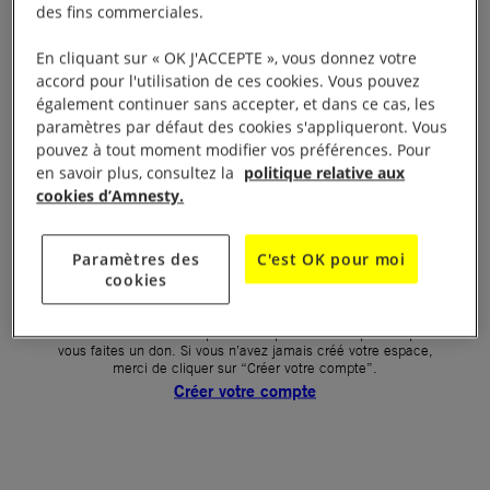
des fins commerciales.
Votre mot de passe (obligatoire)
En cliquant sur « OK J'ACCEPTE », vous donnez votre
accord pour l'utilisation de ces cookies. Vous pouvez
Mot de passe oublié ?
également continuer sans accepter, et dans ce cas, les
Un problème de connexion ?
paramètres par défaut des cookies s'appliqueront. Vous
pouvez à tout moment modifier vos préférences. Pour
en savoir plus, consultez la
politique relative aux
cookies d’Amnesty.
SE CONNECTER
Paramètres des
C'est OK pour moi
cookies
Première connexion ?
La création de votre espace n’est pas automatique lorsque
vous faites un don. Si vous n’avez jamais créé votre espace,
merci de cliquer sur “Créer votre compte”.
Créer votre compte