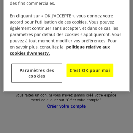
des fins commerciales.
Votre mot de passe (obligatoire)
En cliquant sur « OK J'ACCEPTE », vous donnez votre
accord pour l'utilisation de ces cookies. Vous pouvez
Mot de passe oublié ?
également continuer sans accepter, et dans ce cas, les
Un problème de connexion ?
paramètres par défaut des cookies s'appliqueront. Vous
pouvez à tout moment modifier vos préférences. Pour
en savoir plus, consultez la
politique relative aux
cookies d’Amnesty.
SE CONNECTER
Paramètres des
C'est OK pour moi
cookies
Première connexion ?
La création de votre espace n’est pas automatique lorsque
vous faites un don. Si vous n’avez jamais créé votre espace,
merci de cliquer sur “Créer votre compte”.
Créer votre compte