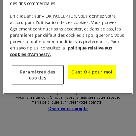
des fins commerciales.
Votre mot de passe (obligatoire)
En cliquant sur « OK J'ACCEPTE », vous donnez votre
accord pour l'utilisation de ces cookies. Vous pouvez
Mot de passe oublié ?
également continuer sans accepter, et dans ce cas, les
Un problème de connexion ?
paramètres par défaut des cookies s'appliqueront. Vous
pouvez à tout moment modifier vos préférences. Pour
en savoir plus, consultez la
politique relative aux
cookies d’Amnesty.
SE CONNECTER
Paramètres des
C'est OK pour moi
cookies
Première connexion ?
La création de votre espace n’est pas automatique lorsque
vous faites un don. Si vous n’avez jamais créé votre espace,
merci de cliquer sur “Créer votre compte”.
Créer votre compte