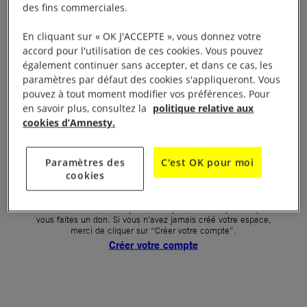
des fins commerciales.
Votre mot de passe (obligatoire)
En cliquant sur « OK J'ACCEPTE », vous donnez votre
accord pour l'utilisation de ces cookies. Vous pouvez
Mot de passe oublié ?
également continuer sans accepter, et dans ce cas, les
Un problème de connexion ?
paramètres par défaut des cookies s'appliqueront. Vous
pouvez à tout moment modifier vos préférences. Pour
en savoir plus, consultez la
politique relative aux
cookies d’Amnesty.
SE CONNECTER
Paramètres des
C'est OK pour moi
cookies
Première connexion ?
La création de votre espace n’est pas automatique lorsque
vous faites un don. Si vous n’avez jamais créé votre espace,
merci de cliquer sur “Créer votre compte”.
Créer votre compte