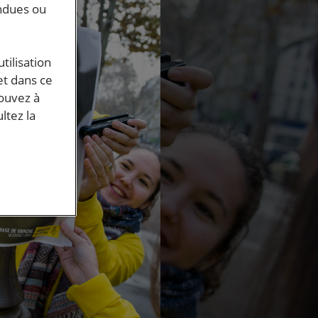
endues ou
tilisation
et dans ce
pouvez à
ltez la