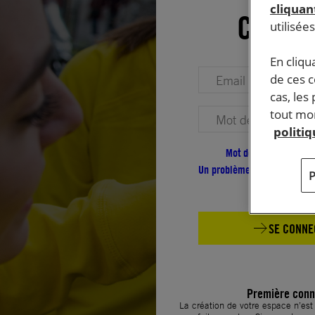
cliquant
Conne
utilisée
En cliqu
Votre adresse email (obligatoire)
de ces 
cas, les
tout mom
Votre mot de passe (obligatoire)
politi
Mot de passe oublié ?
Un problème de connexion ?
SE CONNE
Première conn
La création de votre espace n’es