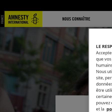
NOUS CONNAÎTRE
LE RES
Accepter
que vos 
humains
Nous ut
site, pe
données
être uti
certaine
pouvez e
et la
po