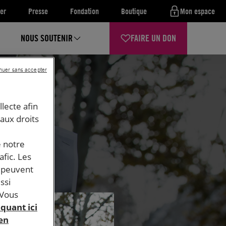
er
Presse
Fondation
Boutique
Mon espace
NOUS SOUTENIR
FAIRE UN DON
nuer sans accepter
llecte afin
 aux droits
e notre
afic. Les
s peuvent
ssi
 Vous
iquant ici
 en