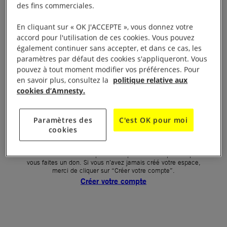
des fins commerciales.
Votre mot de passe (obligatoire)
En cliquant sur « OK J'ACCEPTE », vous donnez votre
accord pour l'utilisation de ces cookies. Vous pouvez
Mot de passe oublié ?
également continuer sans accepter, et dans ce cas, les
Un problème de connexion ?
paramètres par défaut des cookies s'appliqueront. Vous
pouvez à tout moment modifier vos préférences. Pour
en savoir plus, consultez la
politique relative aux
cookies d’Amnesty.
SE CONNECTER
Paramètres des
C'est OK pour moi
cookies
Première connexion ?
La création de votre espace n’est pas automatique lorsque
vous faites un don. Si vous n’avez jamais créé votre espace,
merci de cliquer sur “Créer votre compte”.
Créer votre compte