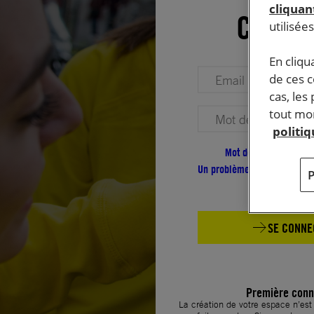
cliquant
Conne
utilisée
En cliqu
Votre adresse email (obligatoire)
de ces 
cas, les
tout mom
Votre mot de passe (obligatoire)
politi
Mot de passe oublié ?
Un problème de connexion ?
SE CONNE
Première conn
La création de votre espace n’es