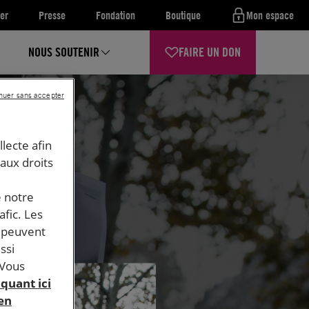
er
Presse
Fondation
Boutique
Mon espace
NOUS SOUTENIR
FAIRE UN DON
nuer sans accepter
llecte afin
 aux droits
e notre
afic. Les
s peuvent
ssi
 Vous
iquant ici
 en