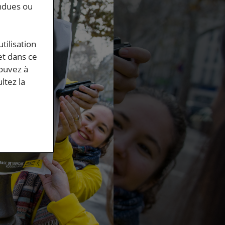
endues ou
tilisation
et dans ce
pouvez à
ltez la