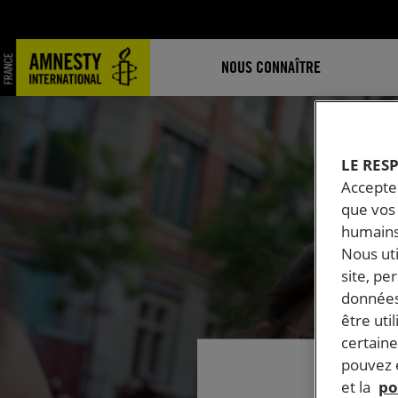
NOUS CONNAÎTRE
LE RES
Accepter
que vos 
humains
Nous ut
site, pe
données
être uti
certaine
pouvez e
et la
po