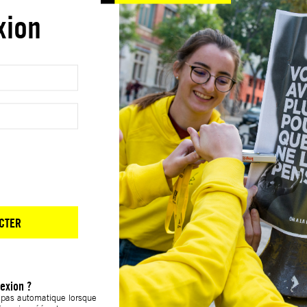
xion
CTER
exion ?
t pas automatique lorsque