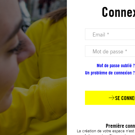
Conne
Votre adresse email (obligatoire)
Votre mot de passe (obligatoire)
Mot de passe oublié ?
Un problème de connexion ?
SE CONNE
Première conn
La création de votre espace n’es