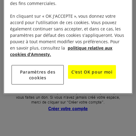
des fins commerciales.
Votre mot de passe (obligatoire)
En cliquant sur « OK J'ACCEPTE », vous donnez votre
accord pour l'utilisation de ces cookies. Vous pouvez
Mot de passe oublié ?
également continuer sans accepter, et dans ce cas, les
Un problème de connexion ?
paramètres par défaut des cookies s'appliqueront. Vous
pouvez à tout moment modifier vos préférences. Pour
en savoir plus, consultez la
politique relative aux
cookies d’Amnesty.
SE CONNECTER
Paramètres des
C'est OK pour moi
cookies
Première connexion ?
La création de votre espace n’est pas automatique lorsque
vous faites un don. Si vous n’avez jamais créé votre espace,
merci de cliquer sur “Créer votre compte”.
Créer votre compte