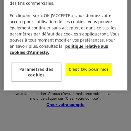
des fins commerciales.
Votre mot de passe (obligatoire)
En cliquant sur « OK J'ACCEPTE », vous donnez votre
accord pour l'utilisation de ces cookies. Vous pouvez
Mot de passe oublié ?
également continuer sans accepter, et dans ce cas, les
Un problème de connexion ?
paramètres par défaut des cookies s'appliqueront. Vous
pouvez à tout moment modifier vos préférences. Pour
en savoir plus, consultez la
politique relative aux
cookies d’Amnesty.
SE CONNECTER
Paramètres des
C'est OK pour moi
cookies
Première connexion ?
La création de votre espace n’est pas automatique lorsque
vous faites un don. Si vous n’avez jamais créé votre espace,
merci de cliquer sur “Créer votre compte”.
Créer votre compte