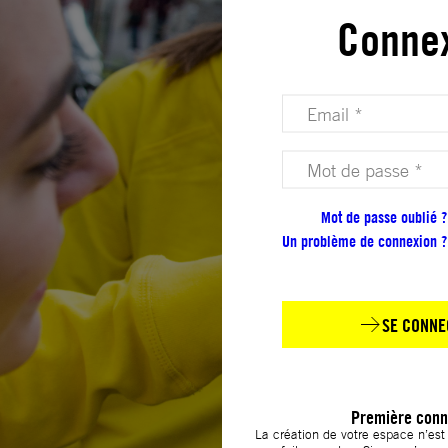
Conne
Votre adresse email (obligatoire)
Votre mot de passe (obligatoire)
Mot de passe oublié ?
Un problème de connexion ?
SE CONNE
Première conn
La création de votre espace n’es