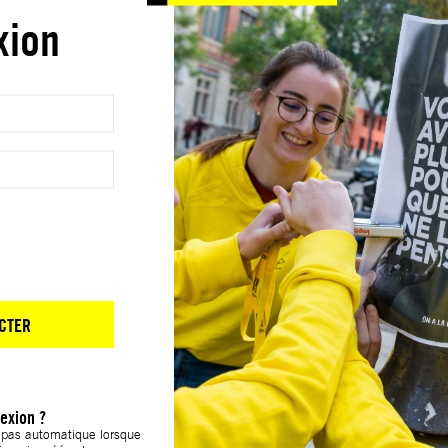
xion
CTER
exion ?
t pas automatique lorsque