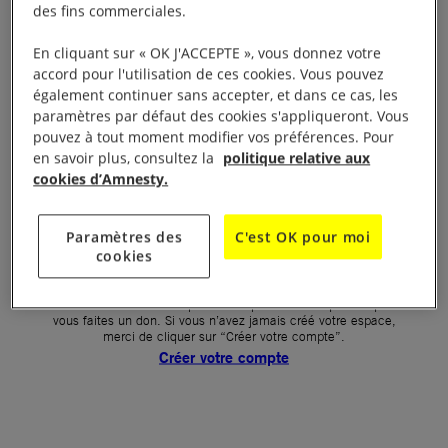
des fins commerciales.
Votre mot de passe (obligatoire)
En cliquant sur « OK J'ACCEPTE », vous donnez votre
accord pour l'utilisation de ces cookies. Vous pouvez
Mot de passe oublié ?
également continuer sans accepter, et dans ce cas, les
Un problème de connexion ?
paramètres par défaut des cookies s'appliqueront. Vous
pouvez à tout moment modifier vos préférences. Pour
en savoir plus, consultez la
politique relative aux
cookies d’Amnesty.
SE CONNECTER
Paramètres des
C'est OK pour moi
cookies
Première connexion ?
La création de votre espace n’est pas automatique lorsque
vous faites un don. Si vous n’avez jamais créé votre espace,
merci de cliquer sur “Créer votre compte”.
Créer votre compte