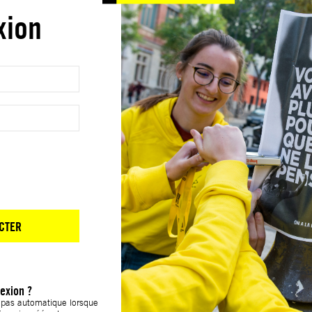
xion
CTER
exion ?
t pas automatique lorsque