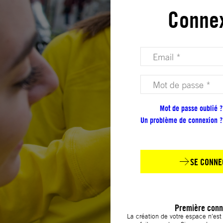
Conne
Votre adresse email (obligatoire)
Votre mot de passe (obligatoire)
Mot de passe oublié ?
Un problème de connexion ?
SE CONNE
Première conn
La création de votre espace n’es