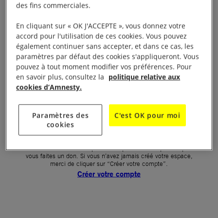
des fins commerciales.
Votre mot de passe (obligatoire)
En cliquant sur « OK J'ACCEPTE », vous donnez votre
accord pour l'utilisation de ces cookies. Vous pouvez
Mot de passe oublié ?
également continuer sans accepter, et dans ce cas, les
Un problème de connexion ?
paramètres par défaut des cookies s'appliqueront. Vous
pouvez à tout moment modifier vos préférences. Pour
en savoir plus, consultez la
politique relative aux
cookies d’Amnesty.
SE CONNECTER
Paramètres des
C'est OK pour moi
cookies
Première connexion ?
La création de votre espace n’est pas automatique lorsque
vous faites un don. Si vous n’avez jamais créé votre espace,
merci de cliquer sur “Créer votre compte”.
Créer votre compte