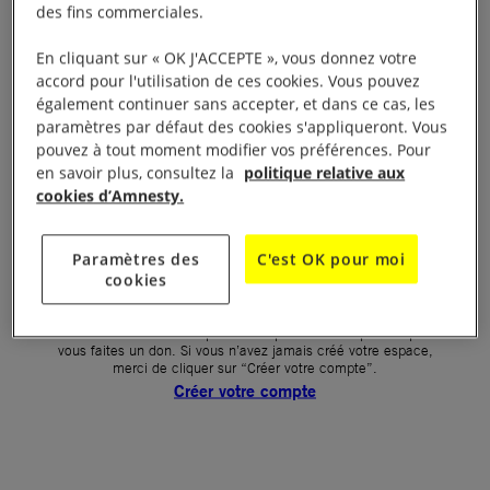
des fins commerciales.
Votre mot de passe (obligatoire)
En cliquant sur « OK J'ACCEPTE », vous donnez votre
accord pour l'utilisation de ces cookies. Vous pouvez
Mot de passe oublié ?
également continuer sans accepter, et dans ce cas, les
Un problème de connexion ?
paramètres par défaut des cookies s'appliqueront. Vous
pouvez à tout moment modifier vos préférences. Pour
en savoir plus, consultez la
politique relative aux
cookies d’Amnesty.
SE CONNECTER
Paramètres des
C'est OK pour moi
cookies
Première connexion ?
La création de votre espace n’est pas automatique lorsque
vous faites un don. Si vous n’avez jamais créé votre espace,
merci de cliquer sur “Créer votre compte”.
Créer votre compte