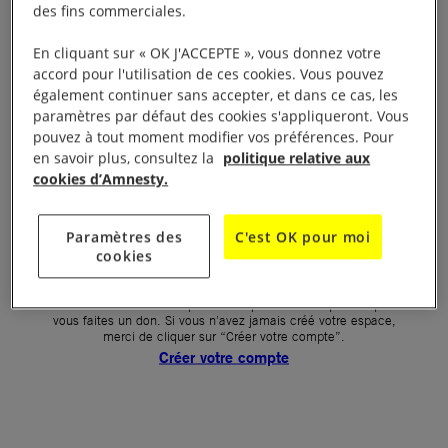
des fins commerciales.
Votre mot de passe (obligatoire)
En cliquant sur « OK J'ACCEPTE », vous donnez votre
accord pour l'utilisation de ces cookies. Vous pouvez
Mot de passe oublié ?
également continuer sans accepter, et dans ce cas, les
Un problème de connexion ?
paramètres par défaut des cookies s'appliqueront. Vous
pouvez à tout moment modifier vos préférences. Pour
en savoir plus, consultez la
politique relative aux
cookies d’Amnesty.
SE CONNECTER
Paramètres des
C'est OK pour moi
cookies
Première connexion ?
La création de votre espace n’est pas automatique lorsque
vous faites un don. Si vous n’avez jamais créé votre espace,
merci de cliquer sur “Créer votre compte”.
Créer votre compte