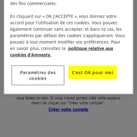
des fins commerciales.
Votre mot de passe (obligatoire)
En cliquant sur « OK J'ACCEPTE », vous donnez votre
accord pour l'utilisation de ces cookies. Vous pouvez
Mot de passe oublié ?
également continuer sans accepter, et dans ce cas, les
Un problème de connexion ?
paramètres par défaut des cookies s'appliqueront. Vous
pouvez à tout moment modifier vos préférences. Pour
en savoir plus, consultez la
politique relative aux
cookies d’Amnesty.
SE CONNECTER
Paramètres des
C'est OK pour moi
cookies
Première connexion ?
La création de votre espace n’est pas automatique lorsque
vous faites un don. Si vous n’avez jamais créé votre espace,
merci de cliquer sur “Créer votre compte”.
Créer votre compte