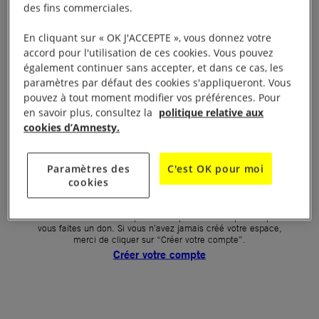
des fins commerciales.
Votre mot de passe (obligatoire)
En cliquant sur « OK J'ACCEPTE », vous donnez votre
accord pour l'utilisation de ces cookies. Vous pouvez
Mot de passe oublié ?
également continuer sans accepter, et dans ce cas, les
Un problème de connexion ?
paramètres par défaut des cookies s'appliqueront. Vous
pouvez à tout moment modifier vos préférences. Pour
en savoir plus, consultez la
politique relative aux
cookies d’Amnesty.
SE CONNECTER
Paramètres des
C'est OK pour moi
cookies
Première connexion ?
La création de votre espace n’est pas automatique lorsque
vous faites un don. Si vous n’avez jamais créé votre espace,
merci de cliquer sur “Créer votre compte”.
Créer votre compte