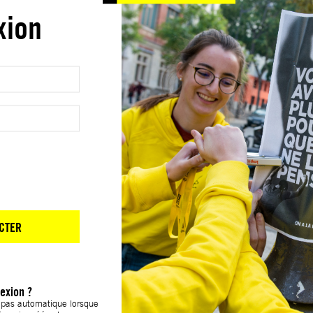
xion
CTER
exion ?
t pas automatique lorsque