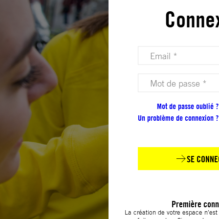
Conne
Votre adresse email (obligatoire)
Votre mot de passe (obligatoire)
Mot de passe oublié ?
Un problème de connexion ?
SE CONNE
Première conn
La création de votre espace n’es