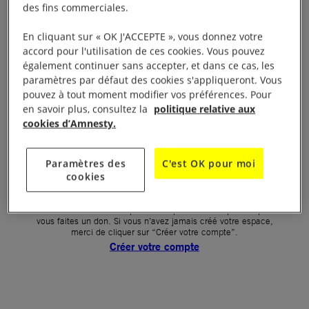
des fins commerciales.
Votre mot de passe (obligatoire)
En cliquant sur « OK J'ACCEPTE », vous donnez votre
accord pour l'utilisation de ces cookies. Vous pouvez
Mot de passe oublié ?
également continuer sans accepter, et dans ce cas, les
Un problème de connexion ?
paramètres par défaut des cookies s'appliqueront. Vous
pouvez à tout moment modifier vos préférences. Pour
en savoir plus, consultez la
politique relative aux
cookies d’Amnesty.
SE CONNECTER
Paramètres des
C'est OK pour moi
cookies
Première connexion ?
La création de votre espace n’est pas automatique lorsque
vous faites un don. Si vous n’avez jamais créé votre espace,
merci de cliquer sur “Créer votre compte”.
Créer votre compte