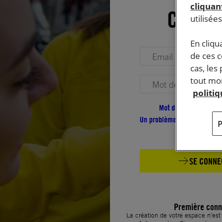
cliquant
Conne
utilisée
En cliqu
Votre adresse email (obligatoire)
de ces 
cas, les
tout mom
Votre mot de passe (obligatoire)
politi
Mot de passe oublié ?
Un problème de connexion ?
SE CONNE
Première conn
La création de votre espace n’es