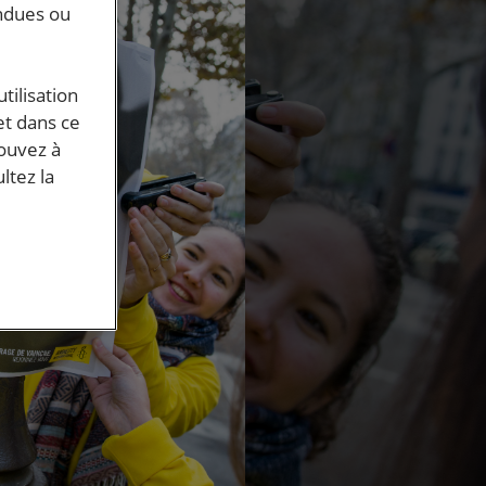
endues ou
tilisation
et dans ce
pouvez à
ltez la