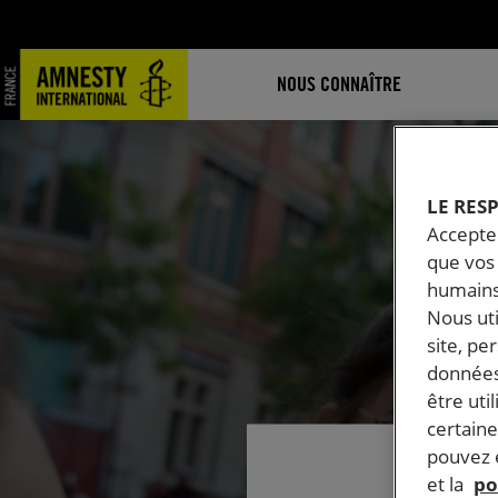
NOUS CONNAÎTRE
LE RES
Accepter
que vos 
humains
Nous ut
site, pe
données
être uti
certaine
pouvez e
et la
po