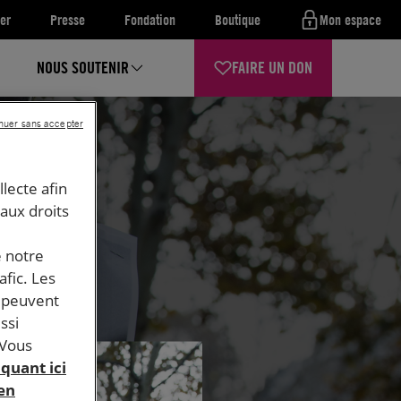
er
Presse
Fondation
Boutique
Mon espace
NOUS SOUTENIR
FAIRE UN DON
nuer sans accepter
llecte afin
 aux droits
e notre
afic. Les
s peuvent
ssi
 Vous
iquant ici
 en