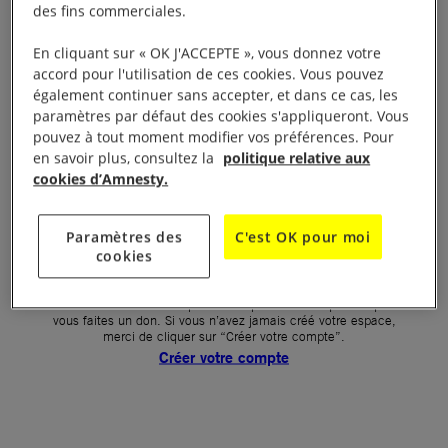
des fins commerciales.
Votre mot de passe (obligatoire)
En cliquant sur « OK J'ACCEPTE », vous donnez votre
accord pour l'utilisation de ces cookies. Vous pouvez
Mot de passe oublié ?
également continuer sans accepter, et dans ce cas, les
Un problème de connexion ?
paramètres par défaut des cookies s'appliqueront. Vous
pouvez à tout moment modifier vos préférences. Pour
en savoir plus, consultez la
politique relative aux
cookies d’Amnesty.
SE CONNECTER
Paramètres des
C'est OK pour moi
cookies
Première connexion ?
La création de votre espace n’est pas automatique lorsque
vous faites un don. Si vous n’avez jamais créé votre espace,
merci de cliquer sur “Créer votre compte”.
Créer votre compte