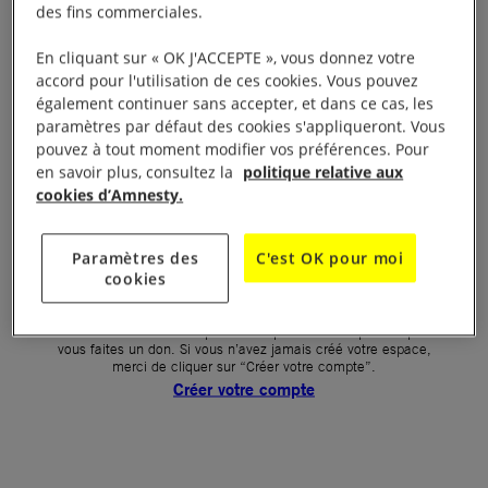
des fins commerciales.
Votre mot de passe (obligatoire)
En cliquant sur « OK J'ACCEPTE », vous donnez votre
accord pour l'utilisation de ces cookies. Vous pouvez
Mot de passe oublié ?
également continuer sans accepter, et dans ce cas, les
Un problème de connexion ?
paramètres par défaut des cookies s'appliqueront. Vous
pouvez à tout moment modifier vos préférences. Pour
en savoir plus, consultez la
politique relative aux
cookies d’Amnesty.
SE CONNECTER
Paramètres des
C'est OK pour moi
cookies
Première connexion ?
La création de votre espace n’est pas automatique lorsque
vous faites un don. Si vous n’avez jamais créé votre espace,
merci de cliquer sur “Créer votre compte”.
Créer votre compte